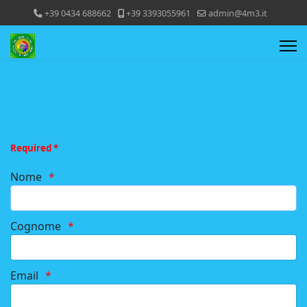
+39 0434 688662
+39 3393055961
admin@4m3.it
Required *
Nome
Cognome
Email