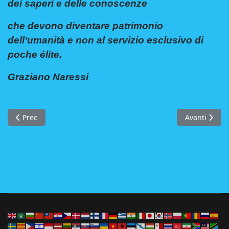
dei saperi e delle conoscenze
che devono diventare patrimonio
dell’umanità e non al servizio esclusivo di
poche élite.
Graziano Naressi
Articolo precedente: Obiettivi
Articolo succ
Prec
Avanti